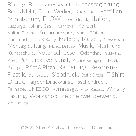
Bundesregierung
Bundespresseamt
Bildung
Familien-
Burns NIght
Carina Werker
Dudelsack
FLOW
Italien
Ministerium
Hochdruck
Konzert
Jazztage
Johnny Cash
Karneval
Kulturrucksack
Kulturkürzung
Kunst-Pfützen
Malerei
Malzeit
Kunstnacht
Lilly & Romy
Messebau
Montag-Stiftung
Musik
Musik- und
Museo Diffuso
Notenschlüssel
Kunstschule
Odenthal
Paddy the
Partizipative Kunst
Pizza
Piper
Pauline Berngen
Radierung
Resonanz-
Print & Pizza
Portugal
Plastik
T-Shirt-
Siebdruck
Schwedt
Static Dress
Druck
Tag der Druckkunst
Taschendruck
Whisky-
Vernissage
Teilhabe
UNESCO
Vitor Raposo
Workshop
Zeichenwettbewerb
Tasting
Zeichnung
© 2025 Alfred Prenzlow |
Impressum | Datenschutz