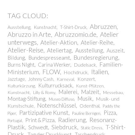
Abruzzen
Ausstellung
Kunstnacht
T-Shirt-Druck
Abruzzo in Arte
Abruzzomio.de
Atelier
unterwegs
Atelier-Aktion
Atelier-Reihe
Atelier-Reise
Ateliertag
Ausstellung
Auszeit
Bundesregierung
Bundespresseamt
Bildung
Familien-
Burns NIght
Carina Werker
Dudelsack
FLOW
Italien
Ministerium
Hochdruck
Konzert
Jazztage
Johnny Cash
Karneval
Kulturrucksack
Kulturkürzung
Kunst-Pfützen
Malerei
Malzeit
Kunstnacht
Lilly & Romy
Messebau
Montag-Stiftung
Musik
Musik- und
Museo Diffuso
Notenschlüssel
Kunstschule
Odenthal
Paddy the
Partizipative Kunst
Pizza
Piper
Pauline Berngen
Radierung
Resonanz-
Print & Pizza
Portugal
Plastik
T-Shirt-
Siebdruck
Schwedt
Static Dress
Druck
Tag der Druckkunst
Taschendruck