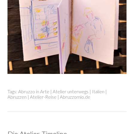
Tags:
Abruzzo in Arte
|
Atelier unterwegs
|
Italien
|
Abruzzen
|
Atelier-Reise
|
Abruzzomio.de
Die Atelier-Timeline