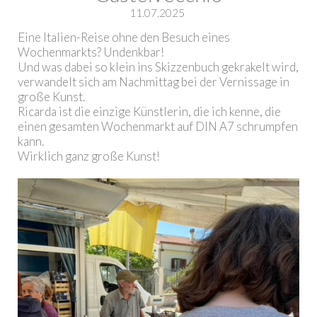
11.07.2025
Eine Italien-Reise ohne den Besuch eines
Wochenmarkts? Undenkbar!
Und was dabei so klein ins Skizzenbuch gekrakelt wird,
verwandelt sich am Nachmittag bei der Vernissage in
große Kunst.
Ricarda ist die einzige Künstlerin, die ich kenne, die
einen gesamten Wochenmarkt auf DIN A7 schrumpfen
kann.
Wirklich ganz große Kunst!