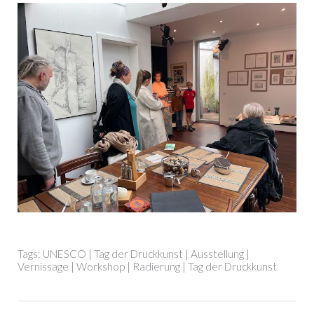
Tags:
UNESCO
|
Tag der Druckkunst
|
Ausstellung
|
Vernissage
|
Workshop
|
Radierung
|
Tag der Druckkunst