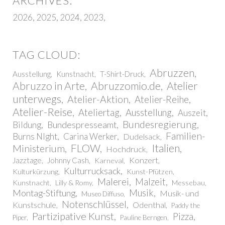
2026
2025
2024
2023
Abruzzen
Ausstellung
Kunstnacht
T-Shirt-Druck
Abruzzo in Arte
Abruzzomio.de
Atelier
unterwegs
Atelier-Aktion
Atelier-Reihe
Atelier-Reise
Ateliertag
Ausstellung
Auszeit
Bundesregierung
Bundespresseamt
Bildung
Familien-
Burns NIght
Carina Werker
Dudelsack
FLOW
Italien
Ministerium
Hochdruck
Konzert
Jazztage
Johnny Cash
Karneval
Kulturrucksack
Kulturkürzung
Kunst-Pfützen
Malerei
Malzeit
Kunstnacht
Lilly & Romy
Messebau
Montag-Stiftung
Musik
Musik- und
Museo Diffuso
Notenschlüssel
Kunstschule
Odenthal
Paddy the
Partizipative Kunst
Pizza
Piper
Pauline Berngen