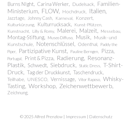
Familien-
Burns NIght
Carina Werker
Dudelsack
FLOW
Italien
Ministerium
Hochdruck
Konzert
Jazztage
Johnny Cash
Karneval
Kulturrucksack
Kulturkürzung
Kunst-Pfützen
Malerei
Malzeit
Kunstnacht
Lilly & Romy
Messebau
Montag-Stiftung
Musik
Musik- und
Museo Diffuso
Notenschlüssel
Kunstschule
Odenthal
Paddy the
Partizipative Kunst
Pizza
Piper
Pauline Berngen
Radierung
Resonanz-
Print & Pizza
Portugal
Plastik
T-Shirt-
Siebdruck
Schwedt
Static Dress
Druck
Tag der Druckkunst
Taschendruck
Whisky-
Vernissage
Teilhabe
UNESCO
Vitor Raposo
Workshop
Zeichenwettbewerb
Tasting
Zeichnung
© 2025 Alfred Prenzlow |
Impressum | Datenschutz