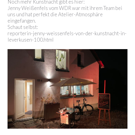
Noch mehr Kunstnacht gibt es hier:
Jenny Weißenfels vom WDR war mit ihrem Team bei
uns und hat perfekt die Atelier-Atmosphäre
eingefangen.
Schaut selbst:
reporterin-jenny-weissenfels-von-der-kunstnacht-in-
leverkusen-100.html